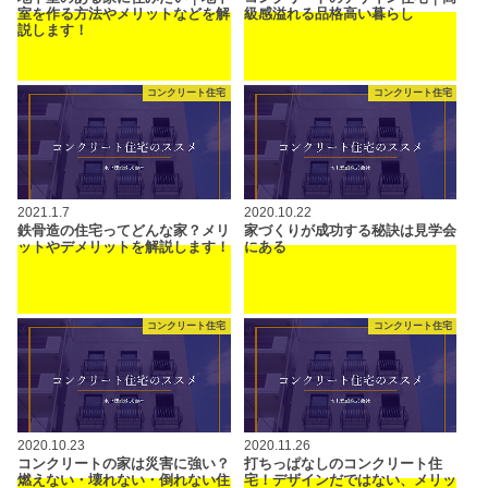
室を作る方法やメリットなどを解
級感溢れる品格高い暮らし
説します！
コンクリート住宅
コンクリート住宅
2021.1.7
2020.10.22
鉄骨造の住宅ってどんな家？メリ
家づくりが成功する秘訣は見学会
ットやデメリットを解説します！
にある
コンクリート住宅
コンクリート住宅
2020.10.23
2020.11.26
コンクリートの家は災害に強い？
打ちっぱなしのコンクリート住
燃えない・壊れない・倒れない住
宅！デザインだではない、メリッ